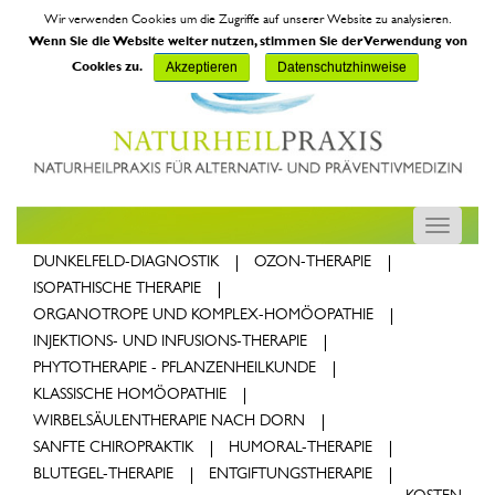
Wir verwenden Cookies um die Zugriffe auf unserer Website zu analysieren.
Wenn Sie die Website weiter nutzen, stimmen Sie der Verwendung von
Cookies zu.
Akzeptieren
Datenschutzhinweise
Toggle
navigatio
DUNKELFELD-DIAGNOSTIK
OZON-THERAPIE
ISOPATHISCHE THERAPIE
ORGANOTROPE UND KOMPLEX-HOMÖOPATHIE
INJEKTIONS- UND INFUSIONS-THERAPIE
PHYTOTHERAPIE - PFLANZENHEILKUNDE
KLASSISCHE HOMÖOPATHIE
WIRBELSÄULENTHERAPIE NACH DORN
SANFTE CHIROPRAKTIK
HUMORAL-THERAPIE
(CURRENT)
BLUTEGEL-THERAPIE
ENTGIFTUNGSTHERAPIE