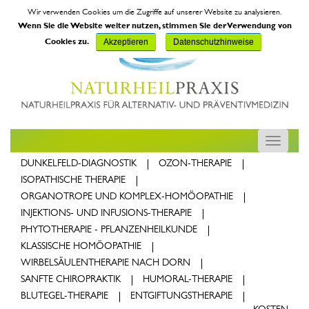
Wir verwenden Cookies um die Zugriffe auf unserer Website zu analysieren.
Wenn Sie die Website weiter nutzen, stimmen Sie der Verwendung von
Cookies zu.
Akzeptieren
Datenschutzhinweise
Toggle
navigatio
DUNKELFELD-DIAGNOSTIK
OZON-THERAPIE
ISOPATHISCHE THERAPIE
ORGANOTROPE UND KOMPLEX-HOMÖOPATHIE
INJEKTIONS- UND INFUSIONS-THERAPIE
PHYTOTHERAPIE - PFLANZENHEILKUNDE
KLASSISCHE HOMÖOPATHIE
WIRBELSÄULENTHERAPIE NACH DORN
SANFTE CHIROPRAKTIK
HUMORAL-THERAPIE
(CURRENT)
BLUTEGEL-THERAPIE
ENTGIFTUNGSTHERAPIE