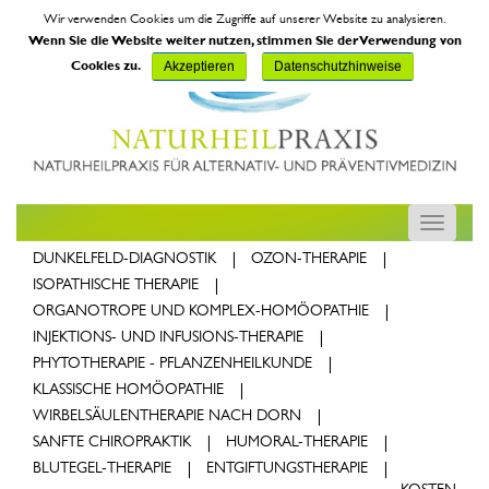
Wir verwenden Cookies um die Zugriffe auf unserer Website zu analysieren.
Wenn Sie die Website weiter nutzen, stimmen Sie der Verwendung von
Cookies zu.
Akzeptieren
Datenschutzhinweise
Toggle
navigatio
(CURRENT)
DUNKELFELD-DIAGNOSTIK
OZON-THERAPIE
ISOPATHISCHE THERAPIE
ORGANOTROPE UND KOMPLEX-HOMÖOPATHIE
INJEKTIONS- UND INFUSIONS-THERAPIE
PHYTOTHERAPIE - PFLANZENHEILKUNDE
KLASSISCHE HOMÖOPATHIE
WIRBELSÄULENTHERAPIE NACH DORN
SANFTE CHIROPRAKTIK
HUMORAL-THERAPIE
BLUTEGEL-THERAPIE
ENTGIFTUNGSTHERAPIE